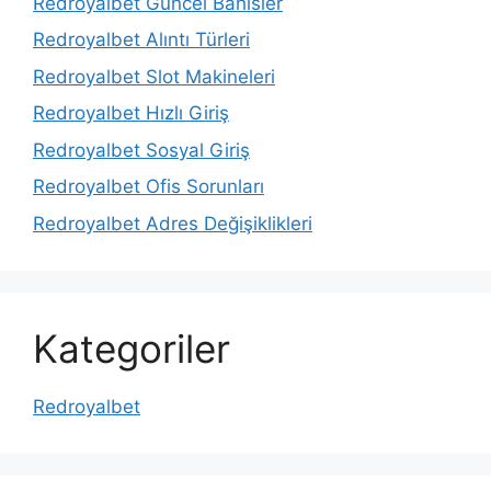
Redroyalbet Güncel Bahisler
Redroyalbet Alıntı Türleri
Redroyalbet Slot Makineleri
Redroyalbet Hızlı Giriş
Redroyalbet Sosyal Giriş
Redroyalbet Ofis Sorunları
Redroyalbet Adres Değişiklikleri
Kategoriler
Redroyalbet