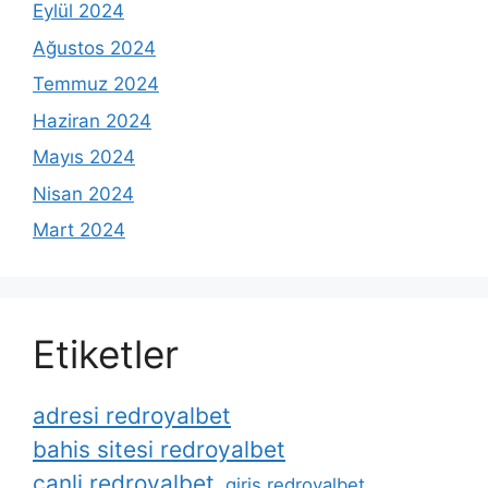
Eylül 2024
Ağustos 2024
Temmuz 2024
Haziran 2024
Mayıs 2024
Nisan 2024
Mart 2024
Etiketler
adresi redroyalbet
bahis sitesi redroyalbet
canli redroyalbet
giris redroyalbet