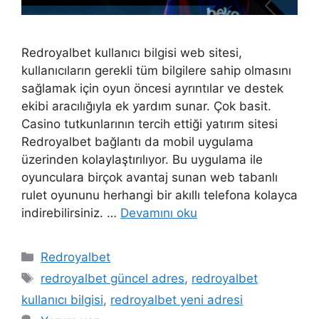
Redroyalbet kullanıcı bilgisi web sitesi,
kullanıcıların gerekli tüm bilgilere sahip olmasını
sağlamak için oyun öncesi ayrıntılar ve destek
ekibi aracılığıyla ek yardım sunar. Çok basit.
Casino tutkunlarının tercih ettiği yatırım sitesi
Redroyalbet bağlantı da mobil uygulama
üzerinden kolaylaştırılıyor. Bu uygulama ile
oyunculara birçok avantaj sunan web tabanlı
rulet oyununu herhangi bir akıllı telefona kolayca
indirebilirsiniz. …
Devamını oku
Kategoriler
Redroyalbet
Etiketler
redroyalbet güncel adres
,
redroyalbet
kullanıcı bilgisi
,
redroyalbet yeni adresi