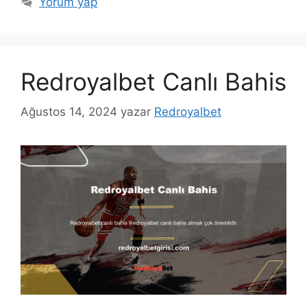
Yorum yap
Redroyalbet Canlı Bahis
Ağustos 14, 2024
yazar
Redroyalbet