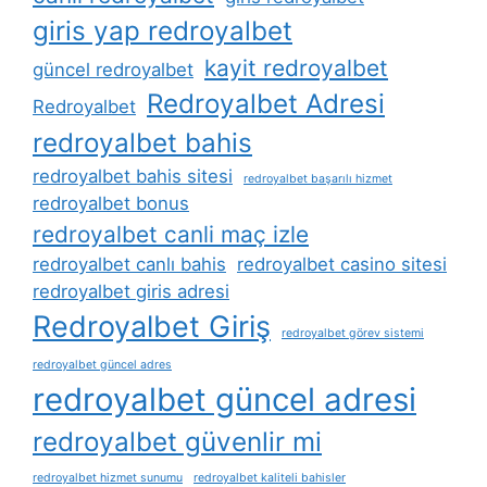
giris yap redroyalbet
kayit redroyalbet
güncel redroyalbet
Redroyalbet Adresi
Redroyalbet
redroyalbet bahis
redroyalbet bahis sitesi
redroyalbet başarılı hizmet
redroyalbet bonus
redroyalbet canli maç izle
redroyalbet canlı bahis
redroyalbet casino sitesi
redroyalbet giris adresi
Redroyalbet Giriş
redroyalbet görev sistemi
redroyalbet güncel adres
redroyalbet güncel adresi
redroyalbet güvenlir mi
redroyalbet hizmet sunumu
redroyalbet kaliteli bahisler