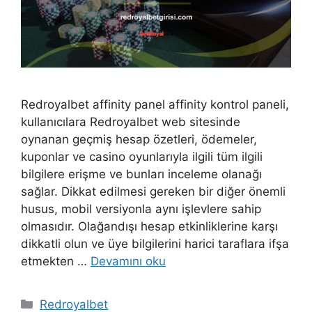
Redroyalbet affinity panel affinity kontrol paneli,
kullanıcılara Redroyalbet web sitesinde
oynanan geçmiş hesap özetleri, ödemeler,
kuponlar ve casino oyunlarıyla ilgili tüm ilgili
bilgilere erişme ve bunları inceleme olanağı
sağlar. Dikkat edilmesi gereken bir diğer önemli
husus, mobil versiyonla aynı işlevlere sahip
olmasıdır. Olağandışı hesap etkinliklerine karşı
dikkatli olun ve üye bilgilerini harici taraflara ifşa
etmekten …
Devamını oku
Kategoriler
Redroyalbet