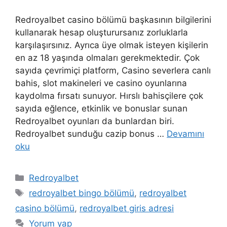
Redroyalbet casino bölümü başkasının bilgilerini
kullanarak hesap oluşturursanız zorluklarla
karşılaşırsınız. Ayrıca üye olmak isteyen kişilerin
en az 18 yaşında olmaları gerekmektedir. Çok
sayıda çevrimiçi platform, Casino severlera canlı
bahis, slot makineleri ve casino oyunlarına
kaydolma fırsatı sunuyor. Hırslı bahisçilere çok
sayıda eğlence, etkinlik ve bonuslar sunan
Redroyalbet oyunları da bunlardan biri.
Redroyalbet sunduğu cazip bonus …
Devamını
oku
Kategoriler
Redroyalbet
Etiketler
redroyalbet bingo bölümü
,
redroyalbet
casino bölümü
,
redroyalbet giris adresi
Yorum yap