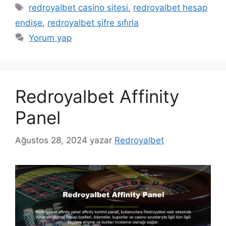
Etiketler
redroyalbet casino sitesi
,
redroyalbet hesap
endişe
,
redroyalbet şifre sıfırla
Yorum yap
Redroyalbet Affinity
Panel
Ağustos 28, 2024
yazar
Redroyalbet