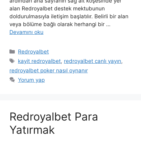
ardından ana sayfanın sağ alt köşesinde yer
alan Redroyalbet destek mektubunun
doldurulmasıyla iletişim başlatılır. Belirli bir alan
veya bölüme bağlı olarak herhangi bir …
Devamını oku
Kategoriler
Redroyalbet
Etiketler
kayit redroyalbet
,
redroyalbet canlı yayın
,
redroyalbet poker nasıl oynanır
Yorum yap
Redroyalbet Para
Yatırmak