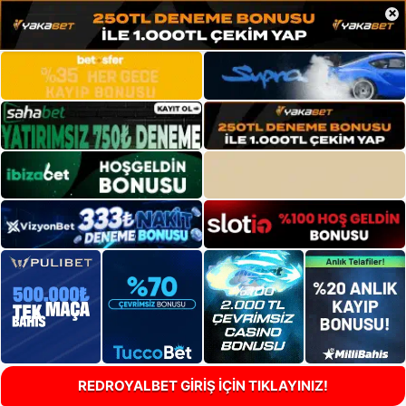
×
REDROYALBET GİRİŞ İÇİN TIKLAYINIZ!