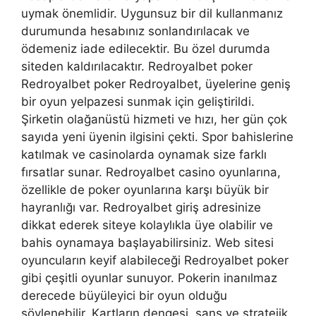
uymak önemlidir. Uygunsuz bir dil kullanmanız
durumunda hesabınız sonlandırılacak ve
ödemeniz iade edilecektir. Bu özel durumda
siteden kaldırılacaktır. Redroyalbet poker
Redroyalbet poker Redroyalbet, üyelerine geniş
bir oyun yelpazesi sunmak için geliştirildi.
Şirketin olağanüstü hizmeti ve hızı, her gün çok
sayıda yeni üyenin ilgisini çekti. Spor bahislerine
katılmak ve casinolarda oynamak size farklı
fırsatlar sunar. Redroyalbet casino oyunlarına,
özellikle de poker oyunlarına karşı büyük bir
hayranlığı var. Redroyalbet giriş adresinize
dikkat ederek siteye kolaylıkla üye olabilir ve
bahis oynamaya başlayabilirsiniz. Web sitesi
oyuncuların keyif alabileceği Redroyalbet poker
gibi çeşitli oyunlar sunuyor. Pokerin inanılmaz
derecede büyüleyici bir oyun olduğu
söylenebilir. Kartların dengesi, şans ve stratejik