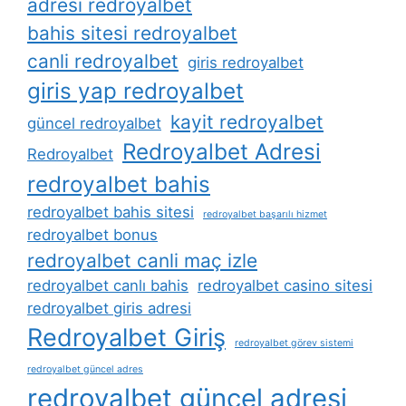
adresi redroyalbet
bahis sitesi redroyalbet
canli redroyalbet
giris redroyalbet
giris yap redroyalbet
kayit redroyalbet
güncel redroyalbet
Redroyalbet Adresi
Redroyalbet
redroyalbet bahis
redroyalbet bahis sitesi
redroyalbet başarılı hizmet
redroyalbet bonus
redroyalbet canli maç izle
redroyalbet canlı bahis
redroyalbet casino sitesi
redroyalbet giris adresi
Redroyalbet Giriş
redroyalbet görev sistemi
redroyalbet güncel adres
redroyalbet güncel adresi