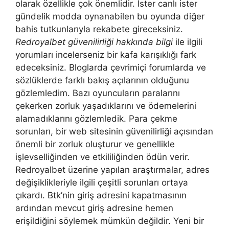
olarak özellikle çok önemlidir. İster canlı ister
gündelik modda oynanabilen bu oyunda diğer
bahis tutkunlarıyla rekabete gireceksiniz.
Redroyalbet güvenilirliği hakkında bilgi
ile ilgili
yorumları incelerseniz bir kafa karışıklığı fark
edeceksiniz. Bloglarda çevrimiçi forumlarda ve
sözlüklerde farklı bakış açılarının olduğunu
gözlemledim. Bazı oyuncuların paralarını
çekerken zorluk yaşadıklarını ve ödemelerini
alamadıklarını gözlemledik. Para çekme
sorunları, bir web sitesinin güvenilirliği açısından
önemli bir zorluk oluşturur ve genellikle
işlevselliğinden ve etkililiğinden ödün verir.
Redroyalbet üzerine yapılan araştırmalar, adres
değişiklikleriyle ilgili çeşitli sorunları ortaya
çıkardı. Btk’nin giriş adresini kapatmasının
ardından mevcut giriş adresine hemen
erişildiğini söylemek mümkün değildir. Yeni bir