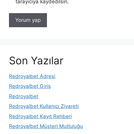
tarayıcıya kaydedilsin.
Son Yazılar
Redroyalbet Adresi
Redroyalbet Giriş
Redroyalbet
Redroyalbet Kullanıcı Ziyareti
Redroyalbet Kayıt Rehberi
Redroyalbet Müşteri Mutluluğu