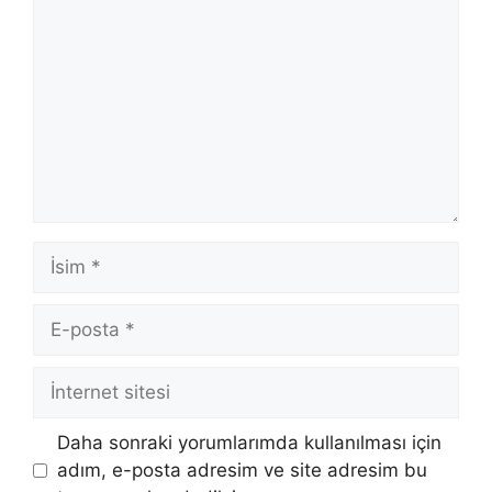
İsim
E-
posta
İnternet
sitesi
Daha sonraki yorumlarımda kullanılması için
adım, e-posta adresim ve site adresim bu