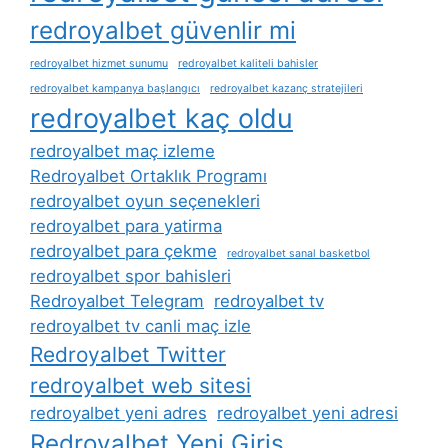
redroyalbet güvenlir mi
redroyalbet hizmet sunumu
redroyalbet kaliteli bahisler
redroyalbet kampanya başlangıcı
redroyalbet kazanç stratejileri
redroyalbet kaç oldu
redroyalbet maç izleme
Redroyalbet Ortaklık Programı
redroyalbet oyun seçenekleri
redroyalbet para yatirma
redroyalbet para çekme
redroyalbet sanal basketbol
redroyalbet spor bahisleri
Redroyalbet Telegram
redroyalbet tv
redroyalbet tv canli maç izle
Redroyalbet Twitter
redroyalbet web sitesi
redroyalbet yeni adres
redroyalbet yeni adresi
Redroyalbet Yeni Giriş