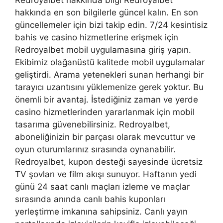
Redroyalbet hakkında bilgi Redroyalbet
hakkında en son bilgilerle güncel kalın. En son
güncellemeler için bizi takip edin. 7/24 kesintisiz
bahis ve casino hizmetlerine erişmek için
Redroyalbet mobil uygulamasına giriş yapın.
Ekibimiz olağanüstü kalitede mobil uygulamalar
geliştirdi. Arama yetenekleri sunan herhangi bir
tarayıcı uzantısını yüklemenize gerek yoktur. Bu
önemli bir avantaj. İstediğiniz zaman ve yerde
casino hizmetlerinden yararlanmak için mobil
tasarıma güvenebilirsiniz. Redroyalbet,
aboneliğinizin bir parçası olarak mevcuttur ve
oyun oturumlarınız sırasında oynanabilir.
Redroyalbet, kupon desteği sayesinde ücretsiz
TV şovları ve film akışı sunuyor. Haftanın yedi
günü 24 saat canlı maçları izleme ve maçlar
sırasında anında canlı bahis kuponları
yerleştirme imkanına sahipsiniz. Canlı yayın