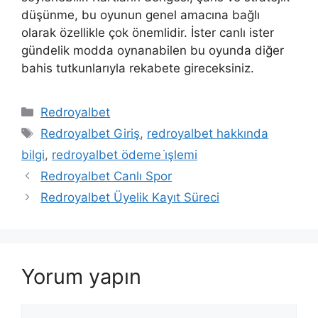
düşünme, bu oyunun genel amacına bağlı
olarak özellikle çok önemlidir. İster canlı ister
gündelik modda oynanabilen bu oyunda diğer
bahis tutkunlarıyla rekabete gireceksiniz.
Kategoriler
Redroyalbet
Etiketler
Redroyalbet Giriş
,
redroyalbet hakkında
bilgi
,
redroyalbet ödeme i̇şlemi
Redroyalbet Canlı Spor
Redroyalbet Üyelik Kayıt Süreci
Yorum yapın
Yorum