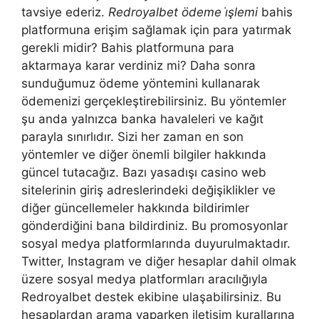
tavsiye ederiz.
Redroyalbet ödeme i̇şlemi
bahis
platformuna erişim sağlamak için para yatırmak
gerekli midir? Bahis platformuna para
aktarmaya karar verdiniz mi? Daha sonra
sunduğumuz ödeme yöntemini kullanarak
ödemenizi gerçekleştirebilirsiniz. Bu yöntemler
şu anda yalnızca banka havaleleri ve kağıt
parayla sınırlıdır. Sizi her zaman en son
yöntemler ve diğer önemli bilgiler hakkında
güncel tutacağız. Bazı yasadışı casino web
sitelerinin giriş adreslerindeki değişiklikler ve
diğer güncellemeler hakkında bildirimler
gönderdiğini bana bildirdiniz. Bu promosyonlar
sosyal medya platformlarında duyurulmaktadır.
Twitter, Instagram ve diğer hesaplar dahil olmak
üzere sosyal medya platformları aracılığıyla
Redroyalbet destek ekibine ulaşabilirsiniz. Bu
hesaplardan arama yaparken iletişim kurallarına