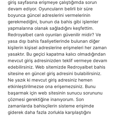
giriş sayfasına erişmeye çalıştığımda sorun
devam ediyor. Oyuncuların belirli bir süre
boyunca güncel adreslerini vermelerinin
gerekmediğini, bunun da bahis gibi işlemler
yapmalarına olanak sağladığını keşfettim.
Redroyalbet canlı oyunları güvenilir midir? Ve
yasa dışı bahis faaliyetlerinde bulunan diğer
kişilerin kişisel adreslerine erişmeleri her zaman
yasaktır. Bu geçici kapatma kalıcı olmadığından
mevcut giriş adresinizden teklif vermeye devam
edebilirsiniz. Web sitemizde Redroyalbet bahis
sitesine en güncel giriş adresini bulabilirsiniz.
Ne yazık ki mevcut giriş adresiniz hemen
etkinleştirilmezse ona erişemezsiniz. Bunu
başarmak için web sitesinin sunucu sorununu
çözmesi gerektiğine inanıyorum. Son
zamanlarda bahisçilerin sisteme erişimde
giderek daha fazla zorlukla karşılaştığını