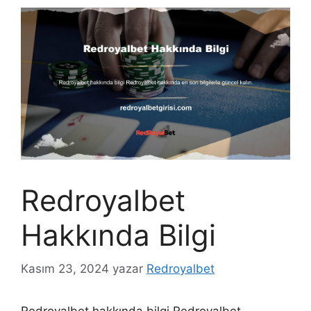
Redroyalbet
Hakkında Bilgi
Kasım 23, 2024
yazar
Redroyalbet