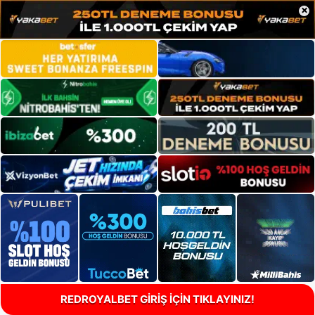
×
REDROYALBET GİRİŞ İÇİN TIKLAYINIZ!