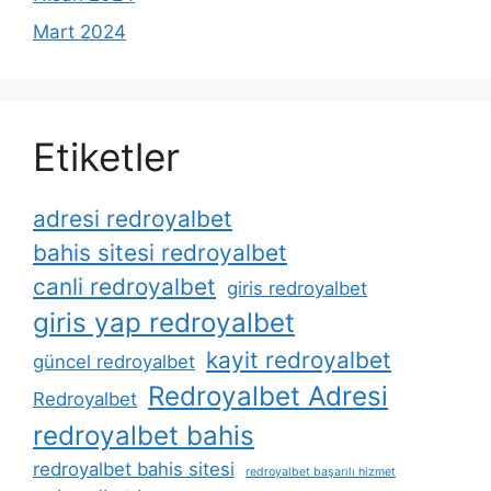
Mart 2024
Etiketler
adresi redroyalbet
bahis sitesi redroyalbet
canli redroyalbet
giris redroyalbet
giris yap redroyalbet
kayit redroyalbet
güncel redroyalbet
Redroyalbet Adresi
Redroyalbet
redroyalbet bahis
redroyalbet bahis sitesi
redroyalbet başarılı hizmet