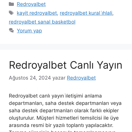
Kategoriler
Redroyalbet
Etiketler
kayit redroyalbet
,
redroyalbet kural i̇hlali
,
redroyalbet sanal basketbol
Yorum yap
Redroyalbet Canlı Yayın
Ağustos 24, 2024
yazar
Redroyalbet
Redroyalbet canlı yayın i̇letişimi anlama
departmanları, saha destek departmanları veya
saha destek departmanları olarak farklı ekipler
oluşturulur. Müşteri hizmetleri temsilcisi ile üye
arasında resmi bir yazılı toplantı yapılacaktır.