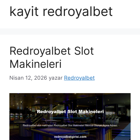
kayit redroyalbet
Redroyalbet Slot
Makineleri
Nisan 12, 2026
yazar
Redroyalbet