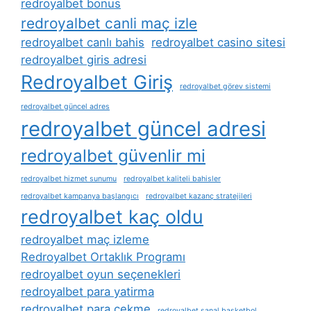
redroyalbet bonus
redroyalbet canli maç izle
redroyalbet canlı bahis
redroyalbet casino sitesi
redroyalbet giris adresi
Redroyalbet Giriş
redroyalbet görev sistemi
redroyalbet güncel adres
redroyalbet güncel adresi
redroyalbet güvenlir mi
redroyalbet hizmet sunumu
redroyalbet kaliteli bahisler
redroyalbet kampanya başlangıcı
redroyalbet kazanç stratejileri
redroyalbet kaç oldu
redroyalbet maç izleme
Redroyalbet Ortaklık Programı
redroyalbet oyun seçenekleri
redroyalbet para yatirma
redroyalbet para çekme
redroyalbet sanal basketbol