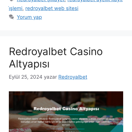
i̇şlemi
,
redroyalbet web sitesi
Yorum yap
Redroyalbet Casino
Altyapısı
Eylül 25, 2024
yazar
Redroyalbet