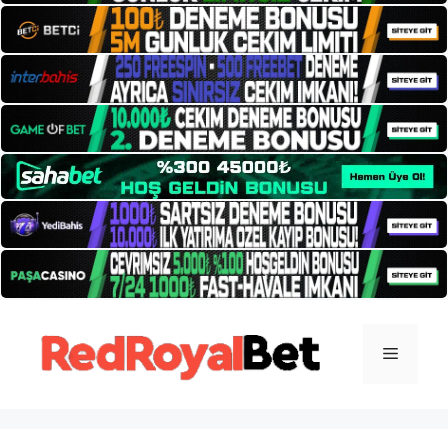
İçeriğe
atla
Menü