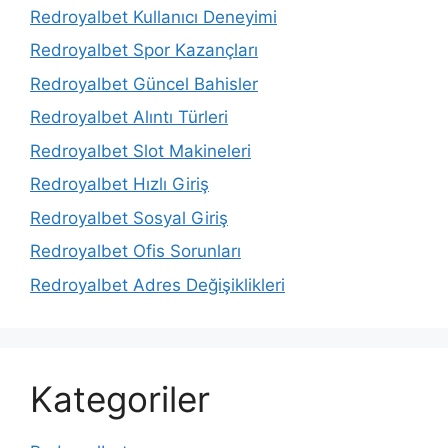
Redroyalbet Kullanıcı Deneyimi
Redroyalbet Spor Kazançları
Redroyalbet Güncel Bahisler
Redroyalbet Alıntı Türleri
Redroyalbet Slot Makineleri
Redroyalbet Hızlı Giriş
Redroyalbet Sosyal Giriş
Redroyalbet Ofis Sorunları
Redroyalbet Adres Değişiklikleri
Kategoriler