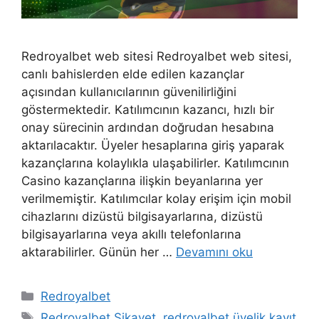
Redroyalbet web sitesi Redroyalbet web sitesi,
canlı bahislerden elde edilen kazançlar
açısından kullanıcılarının güvenilirliğini
göstermektedir. Katılımcının kazancı, hızlı bir
onay sürecinin ardından doğrudan hesabına
aktarılacaktır. Üyeler hesaplarına giriş yaparak
kazançlarına kolaylıkla ulaşabilirler. Katılımcının
Casino kazançlarına ilişkin beyanlarına yer
verilmemiştir. Katılımcılar kolay erişim için mobil
cihazlarını dizüstü bilgisayarlarına, dizüstü
bilgisayarlarına veya akıllı telefonlarına
aktarabilirler. Günün her …
Devamını oku
Kategoriler
Redroyalbet
Etiketler
Redroyalbet Şikayet
,
redroyalbet üyelik kayıt