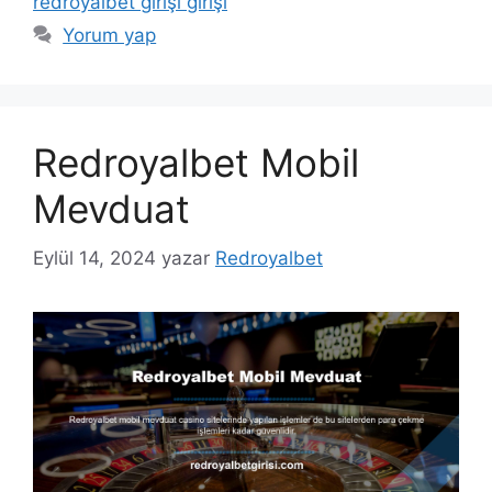
redroyalbet girişi girişi
Yorum yap
Redroyalbet Mobil
Mevduat
Eylül 14, 2024
yazar
Redroyalbet