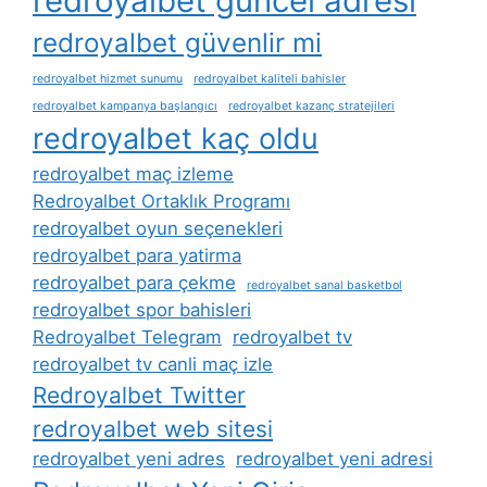
redroyalbet güncel adresi
redroyalbet güvenlir mi
redroyalbet hizmet sunumu
redroyalbet kaliteli bahisler
redroyalbet kampanya başlangıcı
redroyalbet kazanç stratejileri
redroyalbet kaç oldu
redroyalbet maç izleme
Redroyalbet Ortaklık Programı
redroyalbet oyun seçenekleri
redroyalbet para yatirma
redroyalbet para çekme
redroyalbet sanal basketbol
redroyalbet spor bahisleri
Redroyalbet Telegram
redroyalbet tv
redroyalbet tv canli maç izle
Redroyalbet Twitter
redroyalbet web sitesi
redroyalbet yeni adres
redroyalbet yeni adresi