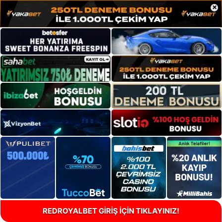
×
REDROYALBET GİRİŞ İÇİN TIKLAYINIZ!