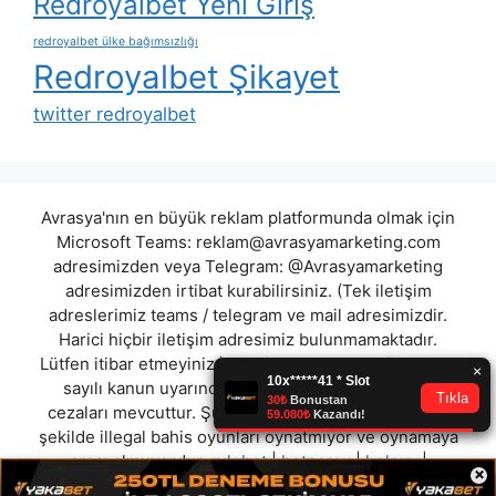
Redroyalbet Yeni Giriş
redroyalbet ülke bağımsızlığı
Redroyalbet Şikayet
twitter redroyalbet
Avrasya'nın en büyük reklam platformunda olmak için
Microsoft Teams:
reklam@avrasyamarketing.com
adresimizden veya Telegram: @Avrasyamarketing
adresimizden irtibat kurabilirsiniz. (Tek iletişim
adreslerimiz teams / telegram ve mail adresimizdir.
Harici hiçbir iletişim adresimiz bulunmamaktadır.
Lütfen itibar etmeyiniz.) Türkiye yasalarına göre 7258
sayılı kanun uyarınca yasa dışı bahis oynamanın
cezaları mevcuttur. Şu an bulunduğunuz site hiç bir
şekilde illegal bahis oyunları oynatmıyor ve oynamaya
aracı olmuyordur.
rulobet
|
betparex
|
holeyy
|
×
matrixbet
|
betingo
|
betkur
|
tamcasino
|
titabet