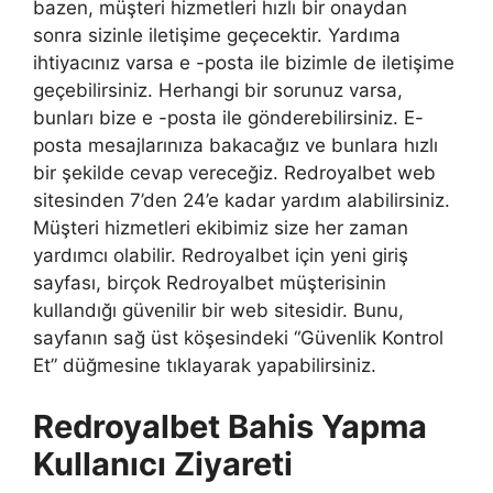
bazen, müşteri hizmetleri hızlı bir onaydan
sonra sizinle iletişime geçecektir. Yardıma
ihtiyacınız varsa e -posta ile bizimle de iletişime
geçebilirsiniz. Herhangi bir sorunuz varsa,
bunları bize e -posta ile gönderebilirsiniz. E-
posta mesajlarınıza bakacağız ve bunlara hızlı
bir şekilde cevap vereceğiz. Redroyalbet web
sitesinden 7’den 24’e kadar yardım alabilirsiniz.
Müşteri hizmetleri ekibimiz size her zaman
yardımcı olabilir. Redroyalbet için yeni giriş
sayfası, birçok Redroyalbet müşterisinin
kullandığı güvenilir bir web sitesidir. Bunu,
sayfanın sağ üst köşesindeki “Güvenlik Kontrol
Et” düğmesine tıklayarak yapabilirsiniz.
Redroyalbet Bahis Yapma
Kullanıcı Ziyareti