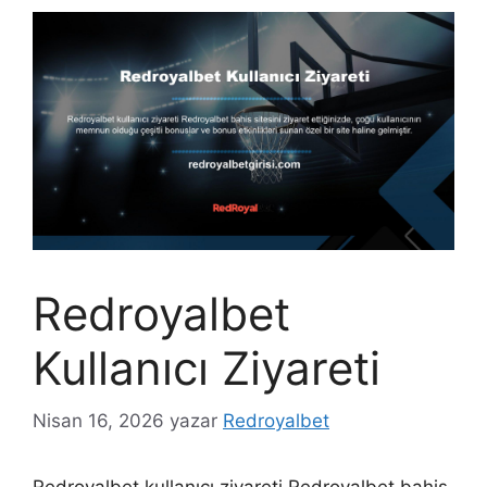
Redroyalbet
Kullanıcı Ziyareti
Nisan 16, 2026
yazar
Redroyalbet