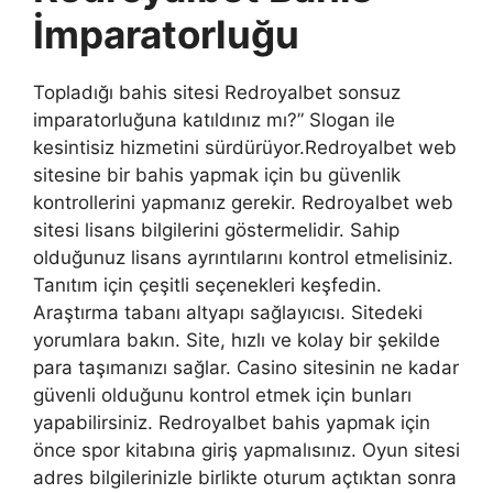
İmparatorluğu
Topladığı bahis sitesi Redroyalbet sonsuz
imparatorluğuna katıldınız mı?” Slogan ile
kesintisiz hizmetini sürdürüyor.Redroyalbet web
sitesine bir bahis yapmak için bu güvenlik
kontrollerini yapmanız gerekir. Redroyalbet web
sitesi lisans bilgilerini göstermelidir. Sahip
olduğunuz lisans ayrıntılarını kontrol etmelisiniz.
Tanıtım için çeşitli seçenekleri keşfedin.
Araştırma tabanı altyapı sağlayıcısı. Sitedeki
yorumlara bakın. Site, hızlı ve kolay bir şekilde
para taşımanızı sağlar. Casino sitesinin ne kadar
güvenli olduğunu kontrol etmek için bunları
yapabilirsiniz. Redroyalbet bahis yapmak için
önce spor kitabına giriş yapmalısınız. Oyun sitesi
adres bilgilerinizle birlikte oturum açtıktan sonra