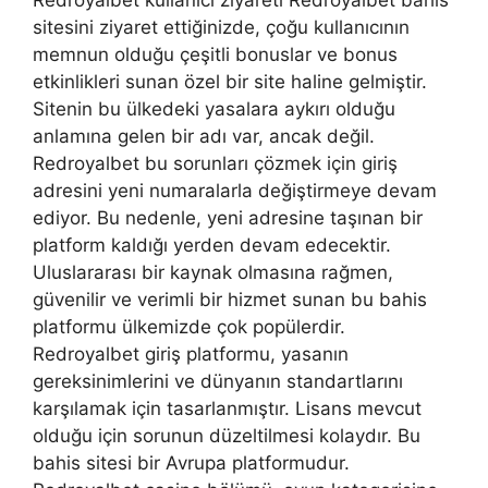
Redroyalbet kullanıcı ziyareti Redroyalbet bahis
sitesini ziyaret ettiğinizde, çoğu kullanıcının
memnun olduğu çeşitli bonuslar ve bonus
etkinlikleri sunan özel bir site haline gelmiştir.
Sitenin bu ülkedeki yasalara aykırı olduğu
anlamına gelen bir adı var, ancak değil.
Redroyalbet bu sorunları çözmek için giriş
adresini yeni numaralarla değiştirmeye devam
ediyor. Bu nedenle, yeni adresine taşınan bir
platform kaldığı yerden devam edecektir.
Uluslararası bir kaynak olmasına rağmen,
güvenilir ve verimli bir hizmet sunan bu bahis
platformu ülkemizde çok popülerdir.
Redroyalbet giriş platformu, yasanın
gereksinimlerini ve dünyanın standartlarını
karşılamak için tasarlanmıştır. Lisans mevcut
olduğu için sorunun düzeltilmesi kolaydır. Bu
bahis sitesi bir Avrupa platformudur.