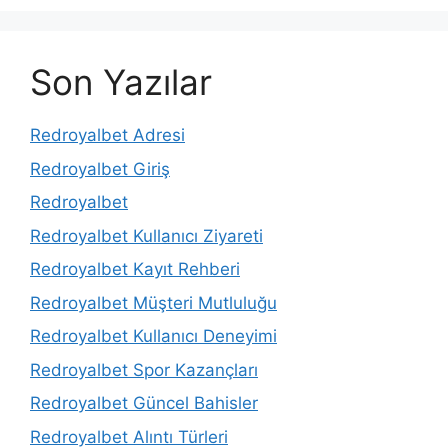
Son Yazılar
Redroyalbet Adresi
Redroyalbet Giriş
Redroyalbet
Redroyalbet Kullanıcı Ziyareti
Redroyalbet Kayıt Rehberi
Redroyalbet Müşteri Mutluluğu
Redroyalbet Kullanıcı Deneyimi
Redroyalbet Spor Kazançları
Redroyalbet Güncel Bahisler
Redroyalbet Alıntı Türleri