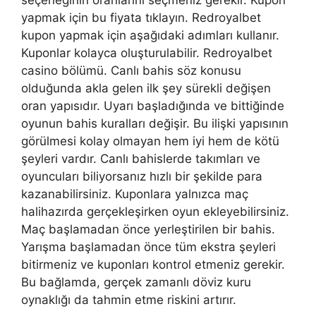
yapmak için bu fiyata tıklayın. Redroyalbet
kupon yapmak için aşağıdaki adımları kullanır.
Kuponlar kolayca oluşturulabilir. Redroyalbet
casino bölümü. Canlı bahis söz konusu
olduğunda akla gelen ilk şey sürekli değişen
oran yapısıdır. Uyarı başladığında ve bittiğinde
oyunun bahis kuralları değişir. Bu ilişki yapısının
görülmesi kolay olmayan hem iyi hem de kötü
şeyleri vardır. Canlı bahislerde takımları ve
oyuncuları biliyorsanız hızlı bir şekilde para
kazanabilirsiniz. Kuponlara yalnızca maç
halihazırda gerçekleşirken oyun ekleyebilirsiniz.
Maç başlamadan önce yerleştirilen bir bahis.
Yarışma başlamadan önce tüm ekstra şeyleri
bitirmeniz ve kuponları kontrol etmeniz gerekir.
Bu bağlamda, gerçek zamanlı döviz kuru
oynaklığı da tahmin etme riskini artırır.