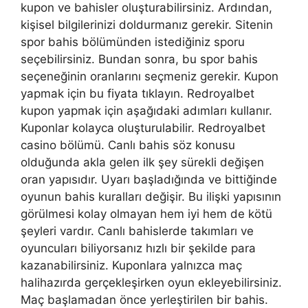
kupon ve bahisler oluşturabilirsiniz. Ardından,
kişisel bilgilerinizi doldurmanız gerekir. Sitenin
spor bahis bölümünden istediğiniz sporu
seçebilirsiniz. Bundan sonra, bu spor bahis
seçeneğinin oranlarını seçmeniz gerekir. Kupon
yapmak için bu fiyata tıklayın. Redroyalbet
kupon yapmak için aşağıdaki adımları kullanır.
Kuponlar kolayca oluşturulabilir. Redroyalbet
casino bölümü. Canlı bahis söz konusu
olduğunda akla gelen ilk şey sürekli değişen
oran yapısıdır. Uyarı başladığında ve bittiğinde
oyunun bahis kuralları değişir. Bu ilişki yapısının
görülmesi kolay olmayan hem iyi hem de kötü
şeyleri vardır. Canlı bahislerde takımları ve
oyuncuları biliyorsanız hızlı bir şekilde para
kazanabilirsiniz. Kuponlara yalnızca maç
halihazırda gerçekleşirken oyun ekleyebilirsiniz.
Maç başlamadan önce yerleştirilen bir bahis.