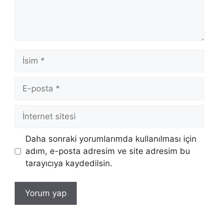
İsim
E-
posta
İnternet
sitesi
Daha sonraki yorumlarımda kullanılması için
adım, e-posta adresim ve site adresim bu
tarayıcıya kaydedilsin.