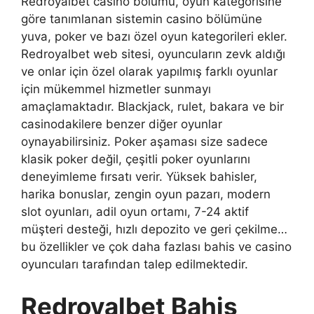
Redroyalbet casino bölümü, oyun kategorisine
göre tanımlanan sistemin casino bölümüne
yuva, poker ve bazı özel oyun kategorileri ekler.
Redroyalbet web sitesi, oyuncuların zevk aldığı
ve onlar için özel olarak yapılmış farklı oyunlar
için mükemmel hizmetler sunmayı
amaçlamaktadır. Blackjack, rulet, bakara ve bir
casinodakilere benzer diğer oyunlar
oynayabilirsiniz. Poker aşaması size sadece
klasik poker değil, çeşitli poker oyunlarını
deneyimleme fırsatı verir. Yüksek bahisler,
harika bonuslar, zengin oyun pazarı, modern
slot oyunları, adil oyun ortamı, 7-24 aktif
müşteri desteği, hızlı depozito ve geri çekilme…
bu özellikler ve çok daha fazlası bahis ve casino
oyuncuları tarafından talep edilmektedir.
Redroyalbet Bahis