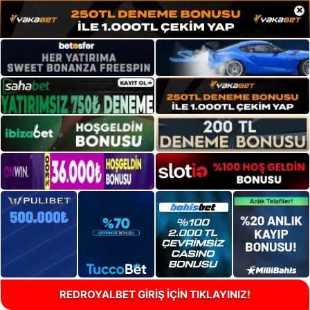
×
REDROYALBET GİRİŞ İÇİN TIKLAYINIZ!