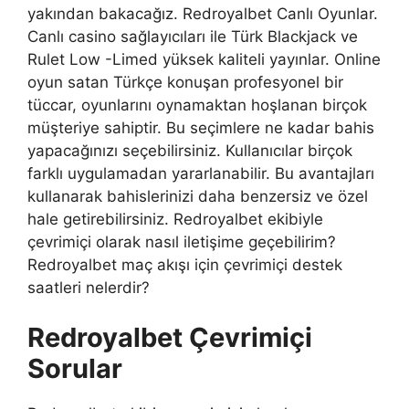
yakından bakacağız. Redroyalbet Canlı Oyunlar.
Canlı casino sağlayıcıları ile Türk Blackjack ve
Rulet Low -Limed yüksek kaliteli yayınlar. Online
oyun satan Türkçe konuşan profesyonel bir
tüccar, oyunlarını oynamaktan hoşlanan birçok
müşteriye sahiptir. Bu seçimlere ne kadar bahis
yapacağınızı seçebilirsiniz. Kullanıcılar birçok
farklı uygulamadan yararlanabilir. Bu avantajları
kullanarak bahislerinizi daha benzersiz ve özel
hale getirebilirsiniz. Redroyalbet ekibiyle
çevrimiçi olarak nasıl iletişime geçebilirim?
Redroyalbet maç akışı için çevrimiçi destek
saatleri nelerdir?
Redroyalbet Çevrimiçi
Sorular