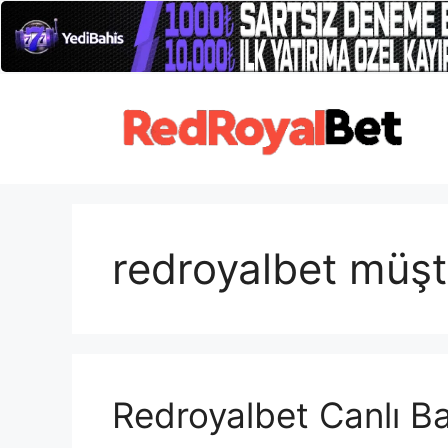
İçeriğe
atla
redroyalbet müşt
Redroyalbet Canlı Ba