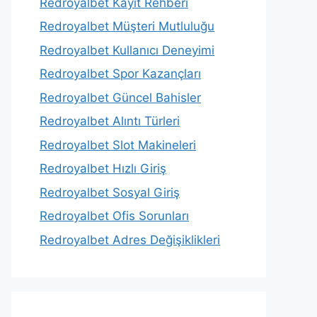
Redroyalbet Kayıt Rehberi
Redroyalbet Müşteri Mutluluğu
Redroyalbet Kullanıcı Deneyimi
Redroyalbet Spor Kazançları
Redroyalbet Güncel Bahisler
Redroyalbet Alıntı Türleri
Redroyalbet Slot Makineleri
Redroyalbet Hızlı Giriş
Redroyalbet Sosyal Giriş
Redroyalbet Ofis Sorunları
Redroyalbet Adres Değişiklikleri