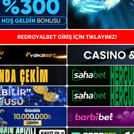
REDROYALBET GİRİŞ İÇİN TIKLAYINIZ!