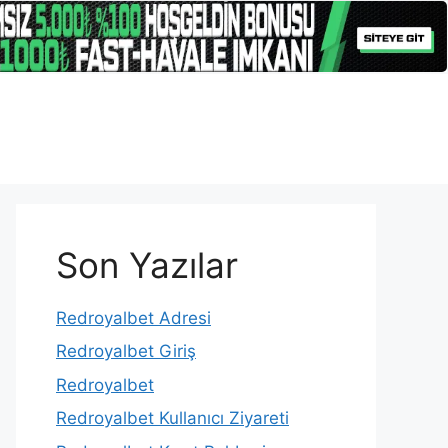
Son Yazılar
Redroyalbet Adresi
Redroyalbet Giriş
Redroyalbet
Redroyalbet Kullanıcı Ziyareti