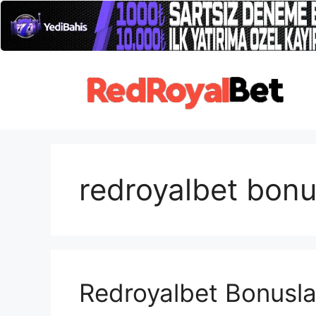
İçeriğe
atla
redroyalbet bonus
Redroyalbet Bonuslar