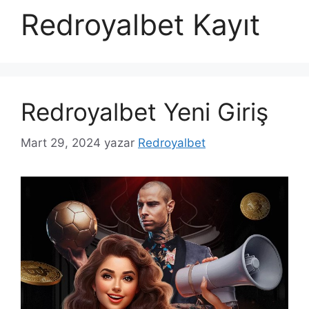
Redroyalbet Kayıt
Redroyalbet Yeni Giriş
Mart 29, 2024
yazar
Redroyalbet