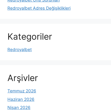
Redroyalbet Adres Değişiklikleri
Kategoriler
Redroyalbet
Arşivler
Temmuz 2026
Haziran 2026
Nisan 2026