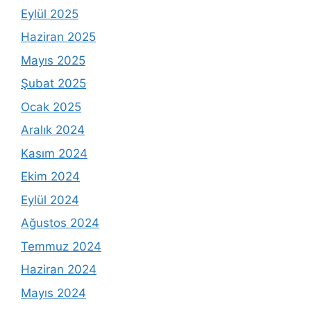
Eylül 2025
Haziran 2025
Mayıs 2025
Şubat 2025
Ocak 2025
Aralık 2024
Kasım 2024
Ekim 2024
Eylül 2024
Ağustos 2024
Temmuz 2024
Haziran 2024
Mayıs 2024