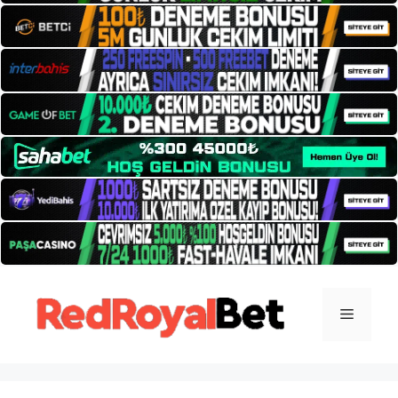
İçeriğe
atla
Menü