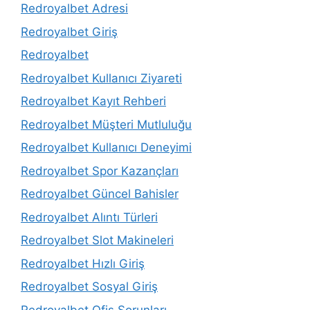
Redroyalbet Adresi
Redroyalbet Giriş
Redroyalbet
Redroyalbet Kullanıcı Ziyareti
Redroyalbet Kayıt Rehberi
Redroyalbet Müşteri Mutluluğu
Redroyalbet Kullanıcı Deneyimi
Redroyalbet Spor Kazançları
Redroyalbet Güncel Bahisler
Redroyalbet Alıntı Türleri
Redroyalbet Slot Makineleri
Redroyalbet Hızlı Giriş
Redroyalbet Sosyal Giriş
Redroyalbet Ofis Sorunları