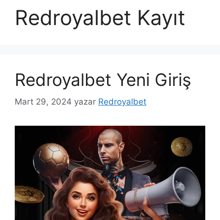
Redroyalbet Kayıt
Redroyalbet Yeni Giriş
Mart 29, 2024
yazar
Redroyalbet