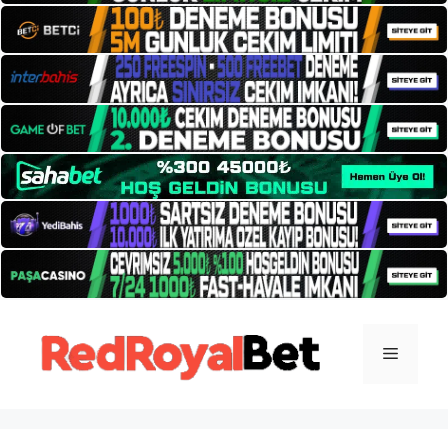
İçeriğe
atla
Menü