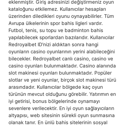
eklenmiştir. Giriş adresinizi değiştirmeniz oyun
kataloğunu etkilemez. Kullanıcılar hesapları
üzerinden diledikleri oyunu oynayabilirler. Tüm
Avrupa ülkelerinin spor bahis ligleri vardır.
Futbol, ​​tenis, su topu ve badminton bahis
yapılabilecek sporlardan bazılarıdır. Kullanıcılar
Redroyalbet ID’nizi aldıktan sonra hangi
oyunların casino oyunlarının yerini alabileceğini
bilecekler. Redroyalbet canlı casino, casino ve
casino oyunları bulunmaktadır. Casino alanında
slot makinesi oyunları bulunmaktadır. Popüler
slotlar ve yeni oyunlar, birçok slot makinesi türü
arasındadır. Kullanıcılar bölgede kaç oyun
türünün mevcut olduğunu görebilir. Yatırımın en
iyi getirisi, bonus bölgelerinde oynamayı
sevenlere verilecektir. En iyi oyun sağlayıcıların
altyapısı, web sitesinin sürekli oyun sunmasına
olanak tanır. En ünlü bahis sitelerinin sosyal