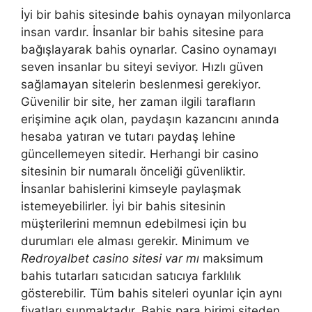
İyi bir bahis sitesinde bahis oynayan milyonlarca
insan vardır. İnsanlar bir bahis sitesine para
bağışlayarak bahis oynarlar. Casino oynamayı
seven insanlar bu siteyi seviyor. Hızlı güven
sağlamayan sitelerin beslenmesi gerekiyor.
Güvenilir bir site, her zaman ilgili tarafların
erişimine açık olan, paydaşın kazancını anında
hesaba yatıran ve tutarı paydaş lehine
güncellemeyen sitedir. Herhangi bir casino
sitesinin bir numaralı önceliği güvenliktir.
İnsanlar bahislerini kimseyle paylaşmak
istemeyebilirler. İyi bir bahis sitesinin
müşterilerini memnun edebilmesi için bu
durumları ele alması gerekir. Minimum ve
Redroyalbet casino sitesi var mı
maksimum
bahis tutarları satıcıdan satıcıya farklılık
gösterebilir. Tüm bahis siteleri oyunlar için aynı
fiyatları sunmaktadır. Bahis para birimi siteden