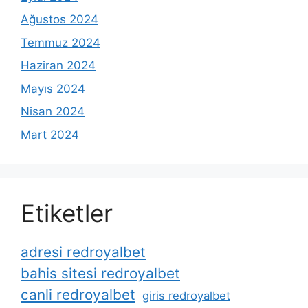
Ağustos 2024
Temmuz 2024
Haziran 2024
Mayıs 2024
Nisan 2024
Mart 2024
Etiketler
adresi redroyalbet
bahis sitesi redroyalbet
canli redroyalbet
giris redroyalbet