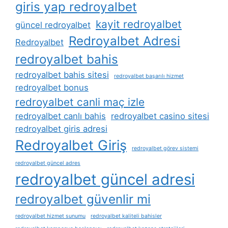
giris yap redroyalbet
kayit redroyalbet
güncel redroyalbet
Redroyalbet Adresi
Redroyalbet
redroyalbet bahis
redroyalbet bahis sitesi
redroyalbet başarılı hizmet
redroyalbet bonus
redroyalbet canli maç izle
redroyalbet canlı bahis
redroyalbet casino sitesi
redroyalbet giris adresi
Redroyalbet Giriş
redroyalbet görev sistemi
redroyalbet güncel adres
redroyalbet güncel adresi
redroyalbet güvenlir mi
redroyalbet hizmet sunumu
redroyalbet kaliteli bahisler