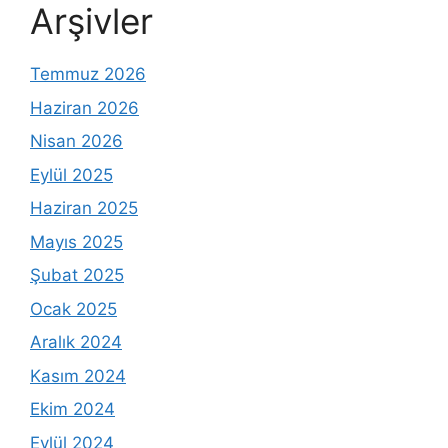
Arşivler
Temmuz 2026
Haziran 2026
Nisan 2026
Eylül 2025
Haziran 2025
Mayıs 2025
Şubat 2025
Ocak 2025
Aralık 2024
Kasım 2024
Ekim 2024
Eylül 2024